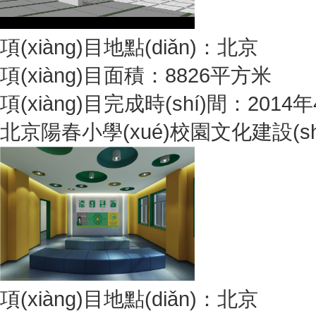
項(xiàng)目地點(diǎn)：北京
項(xiàng)目面積：8826平方米
項(xiàng)目完成時(shí)間：2014
北京陽春小學(xué)校園文化建設(sh
項(xiàng)目地點(diǎn)：北京