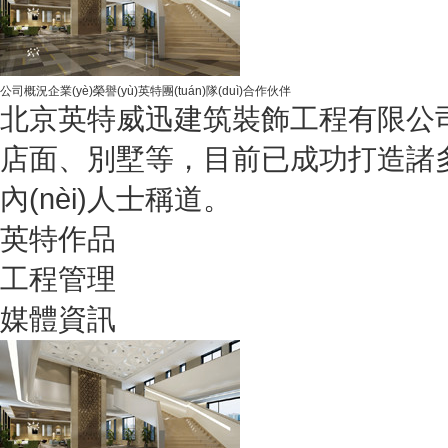
公司概況
企業(yè)榮譽(yù)
英特團(tuán)隊(duì)
合作伙伴
北京英特威迅建筑裝飾工程有限公司服務(wù
店面、別墅等，目前已成功打造諸多
內(nèi)人士稱道。
英特作品
工程管理
媒體資訊