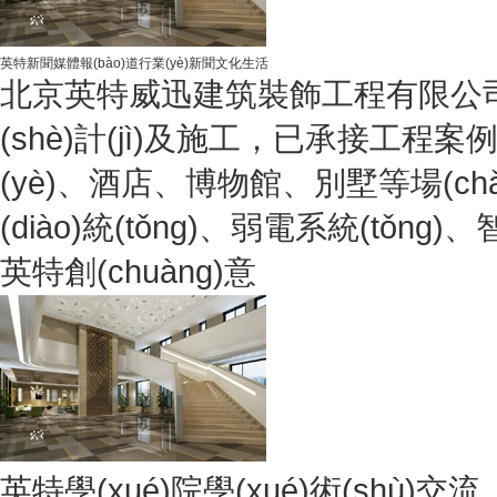
英特新聞
媒體報(bào)道
行業(yè)新聞
文化生活
北京英特威迅建筑裝飾工程有限公司創(c
(shè)計(jì)及施工，已承接工程案例3000余項
(yè)、酒店、博物館、別墅等場(chǎn
(diào)統(tǒng)、弱電系統(tǒng)
英特創(chuàng)意
英特學(xué)院
學(xué)術(shù)交流