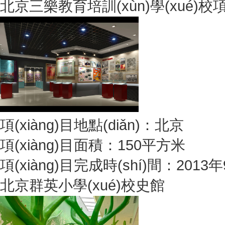
北京三樂教育培訓(xùn)學(xué)校項(
項(xiàng)目地點(diǎn)：北京
項(xiàng)目面積：150平方米
項(xiàng)目完成時(shí)間：2013
北京群英小學(xué)校史館