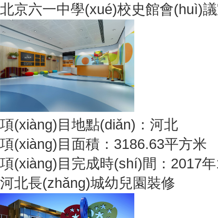
北京六一中學(xué)校史館會(huì)
項(xiàng)目地點(diǎn)：河北
項(xiàng)目面積：3186.63平方米
項(xiàng)目完成時(shí)間：2017
河北長(zhǎng)城幼兒園裝修