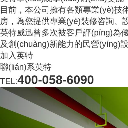
目前，本公司擁有各類專業(yè)技術(s
房，為您提供專業(yè)裝修咨詢、設(shè
英特威迅曾多次被客戶評(píng)為優(yō
及創(chuàng)新能力的民營(yíng)設
加入英特
聯(lián)系英特
400-058-6090
TEL: