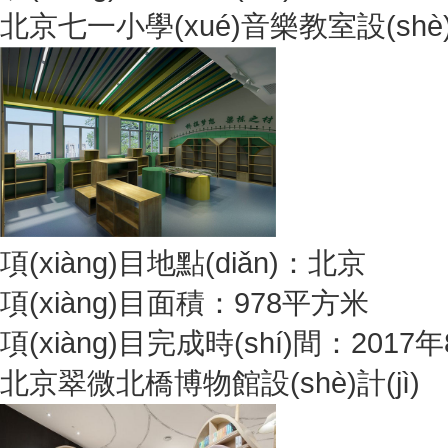
北京七一小學(xué)音樂教室設(shè)計
項(xiàng)目地點(diǎn)：北京
項(xiàng)目面積：978平方米
項(xiàng)目完成時(shí)間：2017
北京翠微北橋博物館設(shè)計(jì)