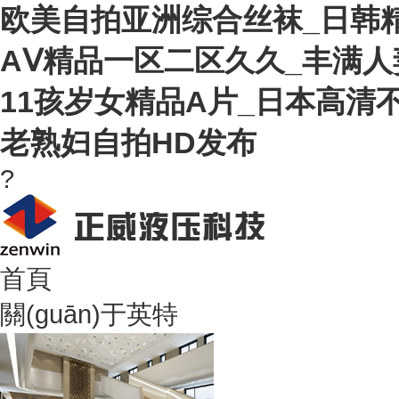
欧美自拍亚洲综合丝袜_日韩精
AⅤ精品一区二区久久_丰满人
11孩岁女精品A片_日本高清
老熟妇自拍HD发布
?
首頁
關(guān)于英特