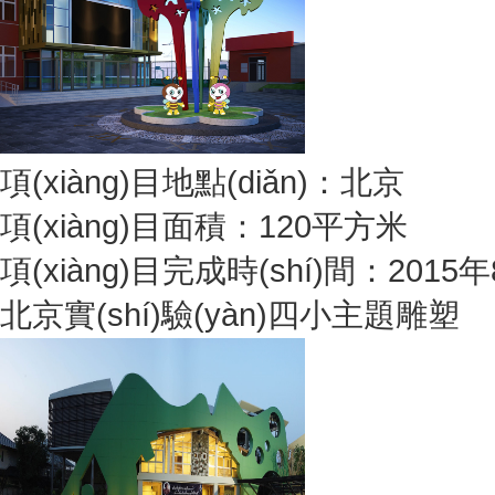
項(xiàng)目地點(diǎn)：北京
項(xiàng)目面積：120平方米
項(xiàng)目完成時(shí)間：2015
北京實(shí)驗(yàn)四小主題雕塑