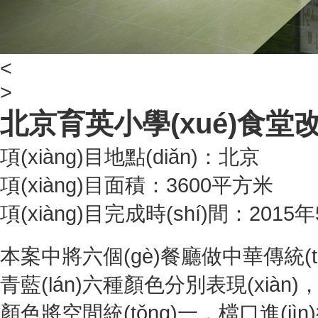
<
>
北京育英小學(xué)食堂
項(xiàng)目地點(diǎn)：北京
項(xiàng)目面積：3600平方米
項(xiàng)目完成時(shí)間：2015
本案中將六個(gè)餐廳做中華傳統(tǒ
青藍(lán)六種顏色分別表現(xiàn)
顏色將空間統(tǒng)一，檔口進(jìn)行造型