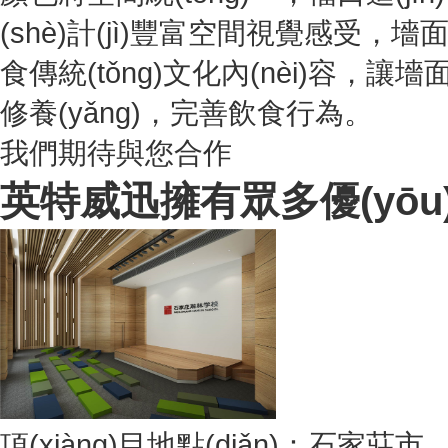
(shè)計(jì)豐富空間視覺感受，墻
食傳統(tǒng)文化內(nèi)容，
修養(yǎng)，完善飲食行為。
我們期待與您合作
英特威迅擁有眾多優(yōu)質
項(xiàng)目地點(diǎn)：石家莊市